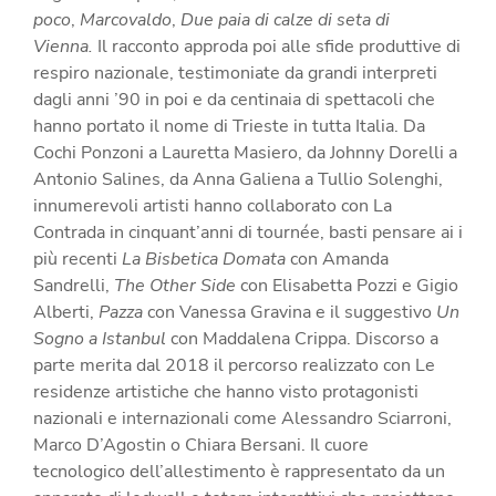
poco
,
Marcovaldo
,
Due paia di calze di seta di
Vienna.
Il racconto approda poi alle
sfide produttive di
respiro nazionale, testimoniate da grandi interpreti
dagli anni ’90 in poi e da centinaia di spettacoli che
hanno portato il nome di Trieste in tutta Italia. Da
Cochi Ponzoni a Lauretta Masiero, da Johnny Dorelli a
Antonio Salines, da Anna Galiena a Tullio Solenghi,
innumerevoli artisti hanno collaborato con La
Contrada in cinquant’anni di tourn
é
e, basti pensare ai
i
più recenti
La Bisbetica Domata
con Amanda
Sandrelli,
The Other Side
con Elisabetta Pozzi e Gigio
Alberti,
Pazza
con Vanessa Gravina e il suggestivo
Un
Sogno a Istanbul
con Maddalena Crippa. Discorso a
parte merita dal 2018 il percorso realizzato con Le
residenze artistiche che hanno visto protagonisti
nazionali e internazionali come Alessandro Sciarroni,
Marco D’Agostin o Chiara Bersani. Il cuore
tecnologico dell’allestimento è rappresentato da un