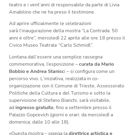
teatro e i vent’anni di responsabile da parte di Livia
Amabilino che ne ha preso il testimone.
Ad aprire ufficialmente le celebrazioni
sar
à
l’
inaugurazione della
mostra
“La Contrada: 50
anni e oltre”, mercoledì 22 aprile alle ore 18 presso il
Civico Museo Teatrale
“
Carlo Schmidl
”.
Lontana dall
’
essere una semplice rassegna
commemorativa,
l’esposizione
–
curata da Mario
Bobbio e Andrea Stanisc
i
– si configura come un
percorso vivo. L
’
iniziativa, realizzata in co-
organizzazione con il Comune di Trieste, Assessorato
Politiche della Cultura e del Turismo e sotto la
supervisione di Stefano Bianchi, sar
à
visitabile,
ad
ingresso gratuito
, fino a settembre presso il
Palazzo Gopcevich
(
giorni e orari: da mercoledì a
domenica; dalle 10 alle 18).
«Questa mostra – spiega la
direttrice artistica e