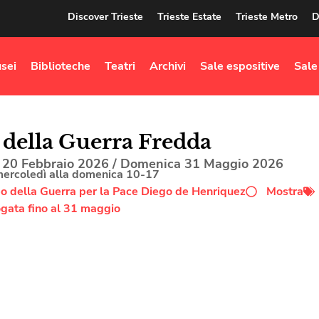
Discover Trieste
Trieste Estate
Trieste Metro
D
sei
Biblioteche
Teatri
Archivi
Sale espositive
Sale
 della Guerra Fredda
 20 Febbraio 2026
/
Domenica 31 Maggio 2026
mercoledì alla domenica 10-17
 della Guerra per la Pace Diego de Henriquez
Mostra
gata fino al 31 maggio