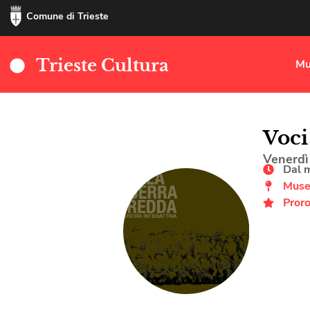
Comune di Trieste
Trieste Cultura
Mu
Voci
Venerdì
Dal 
Museo
Proro