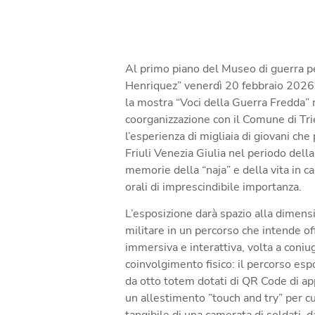
Al primo piano del
Museo di guerra p
Henriquez”
venerdì 20 febbraio 2026,
la
mostra “Voci della Guerra Fredda”
r
coorganizzazione con il
Comune di Tri
l’esperienza di migliaia di giovani che
Friuli Venezia Giulia nel periodo dell
memorie dell
a “naja” e della vita in
orali di imprescindibile importanza.
L’esposizione darà spazio alla dimens
militare in un percorso che
intende of
immersiva e interattiva, volta a coniu
coinvolgimento fisico: il percorso espo
da otto totem dotati di QR Code di a
un allestimento ”touch and try” per cu