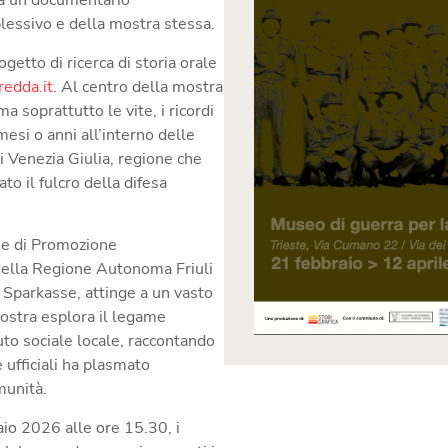
 da un documentario
lessivo e della mostra stessa.
ogetto di ricerca di storia orale
redda.it
. Al centro della mostra
ma soprattutto le vite, i ricordi
mesi o anni all’interno delle
li Venezia Giulia, regione che
to il fulcro della difesa
ne di Promozione
della
Regione Autonoma Friuli
 Sparkasse
, attinge a un vasto
mostra esplora il legame
suto sociale locale, raccontando
e ufficiali ha plasmato
munità.
aio 2026 alle ore 15.30
, i