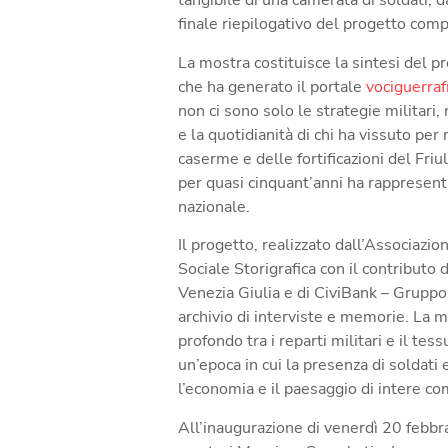
tangibile di una camerata di soldati,
finale
riepilogativo del progetto comp
La mostra costituisce la sintesi del pr
che ha generato il portale
vociguerraf
non ci sono solo le strategie militari, 
e la quotidianità di chi ha vissuto per 
caserme e delle fortificazioni del Friu
per quasi cinquant’anni ha rappresenta
nazionale.
Il progetto, realizzato
dall’Associazio
Sociale
Storigrafica
con il contributo 
Venezia Giulia
e di
CiviBank – Gruppo
archivio di interviste e memorie. La 
profondo tra i reparti militari e il tes
un’epoca in cui la presenza di soldati 
l’economia e il paesaggio di intere co
All’inaugurazione di
venerdì 20 febbr