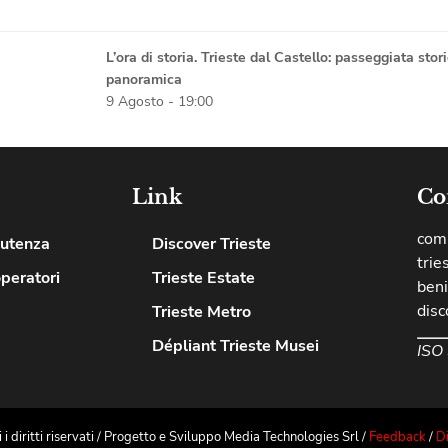
L’ora di storia. Trieste dal Castello: passeggiata stor
panoramica
9 Agosto - 19:00
Link
Co
comu
’utenza
Discover Trieste
trie
operatori
Trieste Estate
beni
disc
Trieste Metro
Dépliant Trieste Musei
ISO
diritti riservati / Progetto e Sviluppo Media Technologies Srl /
Feedback
/
Di