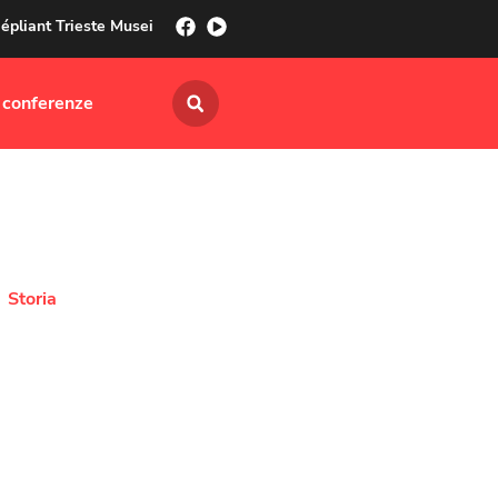
épliant Trieste Musei
 conferenze
Storia