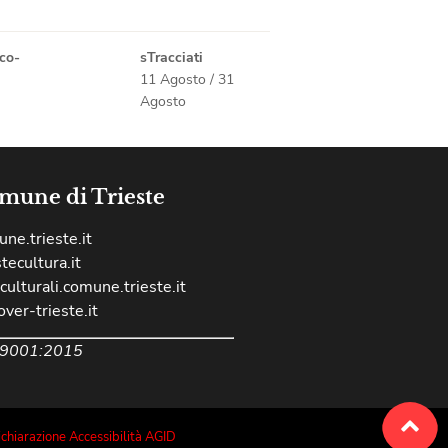
ico-
sTracciati
11 Agosto
/
31
Agosto
mune di Trieste
ne.trieste.it
stecultura.it
culturali.comune.trieste.it
over-trieste.it
 9001:2015
chiarazione Accessibilità AGID