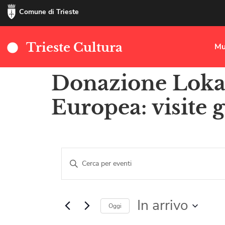
Comune di Trieste
Trieste Cultura
Mu
Donazione Lokar
Europea: visite g
Eventi
Inserisci
Parola
Ricerca
Chiave.
Cerca
Eventi
e
per
In arrivo
Parola
Oggi
viste
Chiave.
Select