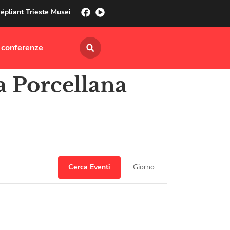
épliant Trieste Musei
 conferenze
a Porcellana
Evento
Cerca Eventi
Giorno
Viste
Navigazion