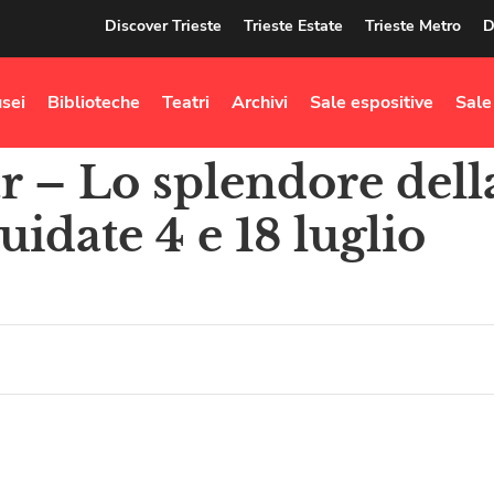
Discover Trieste
Trieste Estate
Trieste Metro
D
sei
Biblioteche
Teatri
Archivi
Sale espositive
Sale
 – Lo splendore dell
uidate 4 e 18 luglio