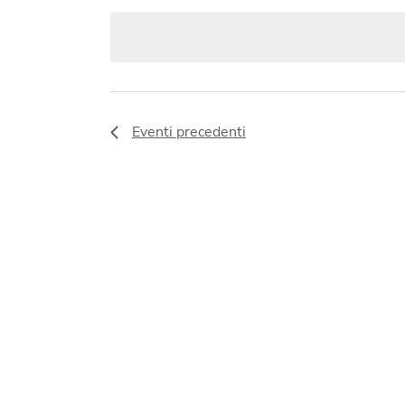
date.
Navigazione
Eventi
precedenti