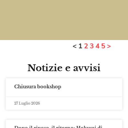
<
1
2
3
4
5
>
Notizie e avvisi
Chiusura bookshop
27 Luglio 2026
Dopo il riposo, il ritorno: Hokusai di