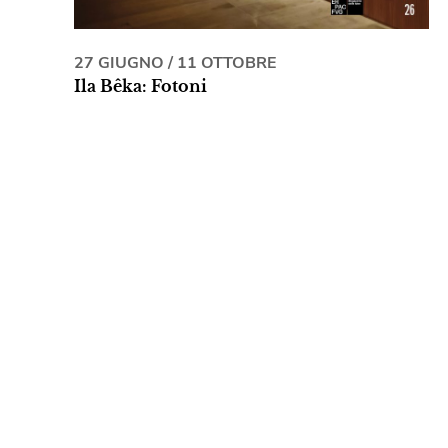
27 GIUGNO
/
11 OTTOBRE
Ila Bêka: Fotoni
Magazzino delle Idee
Corso Camillo Benso
Conte di Cavour, Trieste
MOSTRA