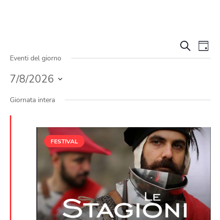
Even
Ev
Cerca
GIOR
Eventi del giorno
Vi
Ricer
Na
7/8/2026
e
Seleziona
la
viste
Giornata intera
data.
Navi
FESTIVAL