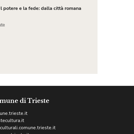
 Il potere e la fede: dalla città romana
sto
mune di Trieste
ne.trieste.it
stecultura.it
culturali.comune.trieste.it