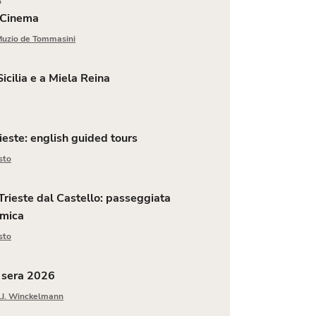
o
l Cinema
Muzio de Tommasini
icilia e a Miela Reina
ieste: english guided tours
sto
. Trieste dal Castello: passeggiata
amica
sto
 sera 2026
J.J. Winckelmann