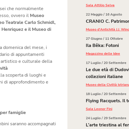
Sala Attilio Selva
 Musei che normalmente
MAG
22 Maggio
/
16 Agosto
esso, ovvero il
Museo
22
CRANIO C. Patrimon
seo Teatrale Carlo Schmidl,
 Henriquez e il Museo di
Museo d'Antichità J.J. Wi
GIU
27 Giugno
/
11 Ottobre
27
Ila Bêka: Fotoni
ma domenica del mese, i
dario di appuntamenti
Magazzino delle Idee
artistico e culturale della
LUG
17 Luglio
/
20 Settembre
17
ività
Le due età di Dudov
a scoperta di luoghi e
collezioni italiane
oni di approfondimento e
Museo della Civiltà Istri
LUG
18 Luglio
/
20 Settembre
18
Flying Racquets. Il 
Sala Leonor Fini
 per famiglie
LUG
24 Luglio
/
29 Settembre
24
ambini saranno accompagnati
L’arte triestina al 