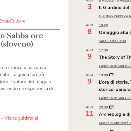
AGO
3 Agosto
/
9 Agost
3
Il Giardino de
Giardino Pubblico 
 CoopCulture
AGO
18:30
8
Omaggio alla S
an Sabba ore
Sala Carlo Sbisà
0 (sloveno)
AGO
17:30
9
The Story of Tr
Castello di San Giu
rso storico e narrativo
ale. La guida fornirà
AGO
19:00
9
e il valore del luogo e il
L’ora di storia
favorendo un’esperienza di
storico-panor
Castello di San Giu
AGO
20:30
11
Archeologia di
– Visita guidata al
Museo d'Antichità 