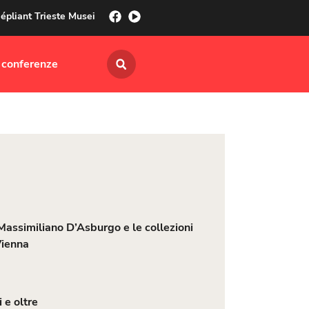
épliant Trieste Musei
 conferenze
 Massimiliano D’Asburgo e le collezioni
Vienna
 e oltre