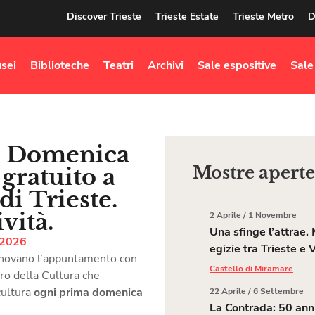
Discover Trieste
Trieste Estate
Trieste Metro
D
sei
Biblioteche
Teatri
Archivi
Sale espositive
Sale
la Domenica
Mostre aperte
gratuito a
 di Trieste.
ività.
APR
2 Aprile
/
1 Novembre
2
Una sfinge l’attrae.
 2026
egizie tra Trieste e 
novano l’appuntamento con
Castello di Miramare
tero della Cultura che
cultura
ogni prima domenica
APR
22 Aprile
/
6 Settembre
22
La Contrada: 50 anni