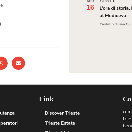
AGO
19:00
le
16
L’ora di storia.
al Medioevo
)
Castello di San Giu
Link
Co
comu
’utenza
Discover Trieste
trie
operatori
Trieste Estate
beni