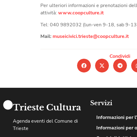
Per ulteriori informazioni e prenotazioni del
attività:
www.coopculture.it
Tel: 040 9892032 (lun-ven 9-18, sab 9-13
Mail:
museicivici.trieste@coopculture.it
Condividi
Servizi
Trieste Cultura
Informazioni per l
Agenda eventi del Comune di
Informazioni per 
Trieste