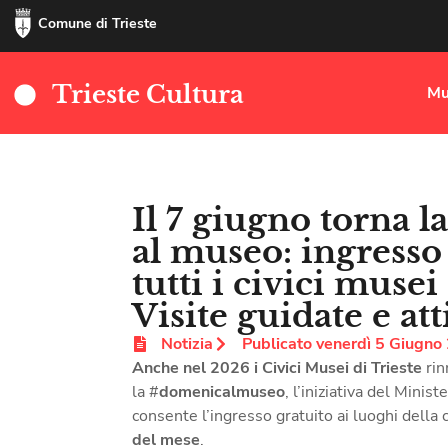
Comune di Trieste
Trieste Cultura
Mu
Il 7 giugno torna 
al museo: ingresso 
tutti i civici musei
Visite guidate e att
Notizia
Publicato
venerdì 5 Giugno
Anche nel 202
6
i Civici Musei di Trieste
rin
la #
domenicalmuseo
, l’iniziativa del Minis
consente l’ingresso gratuito ai luoghi della 
del mese
.