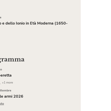
e
co e dello Ionio in Età Moderna (1650-
ogramma
to
peretta
i
+1 more
ttembre
lle armi 2026
sto