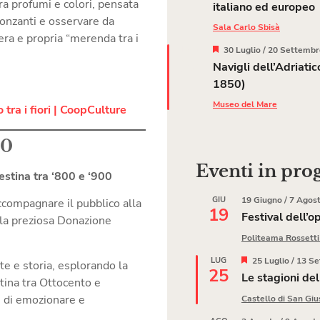
ra profumi e colori, pensata
italiano ed europeo
ronzanti e osservare da
Sala Carlo Sbisà
era e propria “merenda tra i
Segnalati
LUG
30 Luglio
/
20 Settembr
30
Navigli dell’Adriati
1850)
Museo del Mare
tra i fiori | CoopCulture
00
Eventi in pr
estina tra ‘800 e ‘900
GIU
19 Giugno
/
7 Agos
ccompagnare il pubblico alla
19
Festival dell’o
lla preziosa Donazione
Politeama Rossett
Segnalati
LUG
25 Luglio
/
13 Se
rte e storia, esplorando la
25
Le stagioni de
estina tra Ottocento e
 di emozionare e
Castello di San Giu