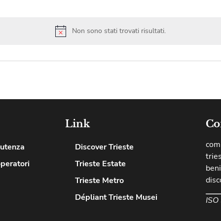
Non sono stati trovati risultati.
Link
Co
comu
’utenza
Discover Trieste
trie
operatori
Trieste Estate
beni
disc
Trieste Metro
Dépliant Trieste Musei
ISO