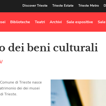
Discover Trieste
Trieste Estate
Trieste Metro
D
sei
Biblioteche
Teatri
Archivi
Sale espositive
Sale
o dei beni culturali
i/
el Comune di Trieste nasce
 patrimonio dei dei musei
 di Trieste.