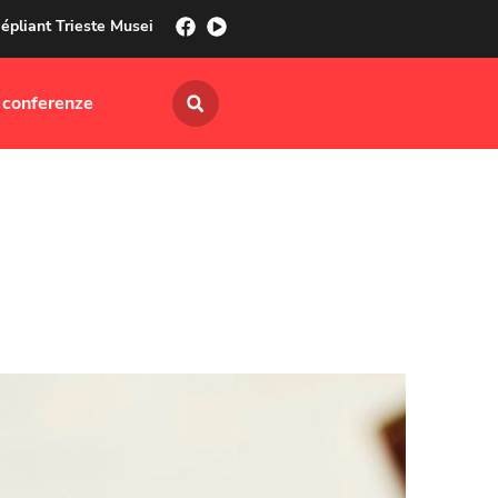
épliant Trieste Musei
 conferenze