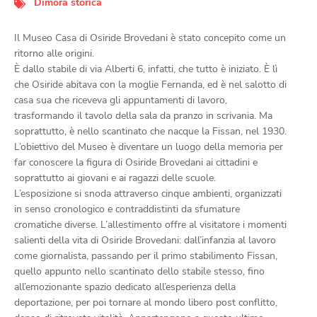
Dimora storica
Il Museo Casa di Osiride Brovedani è stato concepito come un
ritorno alle origini.
È dallo stabile di via Alberti 6, infatti, che tutto è iniziato. È lì
che Osiride abitava con la moglie Fernanda, ed è nel salotto di
casa sua che riceveva gli appuntamenti di lavoro,
trasformando il tavolo della sala da pranzo in scrivania. Ma
soprattutto, è nello scantinato che nacque la Fissan, nel 1930.
L’obiettivo del Museo è diventare un luogo della memoria per
far conoscere la figura di Osiride Brovedani ai cittadini e
soprattutto ai giovani e ai ragazzi delle scuole.
L’esposizione si snoda attraverso cinque ambienti, organizzati
in senso cronologico e contraddistinti da sfumature
cromatiche diverse. L’allestimento offre al visitatore i momenti
salienti della vita di Osiride Brovedani: dall’infanzia al lavoro
come giornalista, passando per il primo stabilimento Fissan,
quello appunto nello scantinato dello stabile stesso, fino
all’emozionante spazio dedicato all’esperienza della
deportazione, per poi tornare al mondo libero post conflitto,