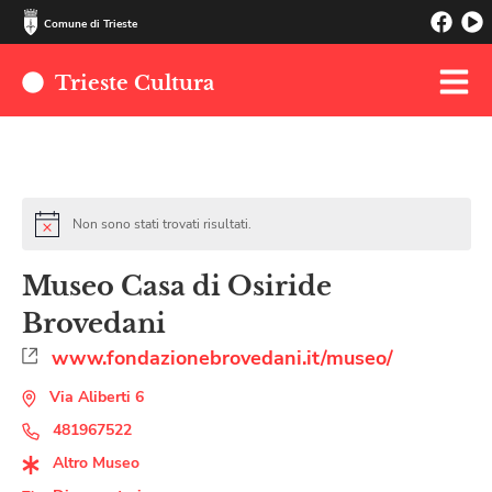
Comune di Trieste
Trieste Cultura
Non sono stati trovati risultati.
Museo Casa di Osiride
Brovedani
www.fondazionebrovedani.it/museo/
Via Aliberti 6
481967522
Altro Museo