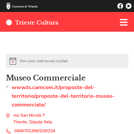
Comune di Trieste
Trieste Cultura
Non sono stati trovati risultati.
Museo Commerciale
www.ts.camcom.it/proposte-del-
territorio/proposte-del-territorio-museo-
commerciale/
via San Nicolò 7
Trieste
,
Trieste
Italy
0406701269/229/234