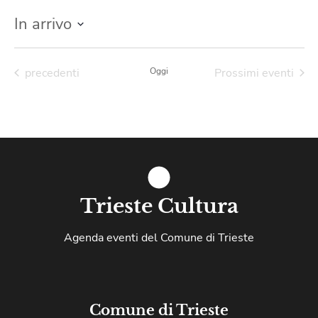
In arrivo
Seleziona
la
data.
Eventi
precedenti
Oggi
Prossimi eventi
Trieste Cultura
Agenda eventi del Comune di Trieste
Comune di Trieste