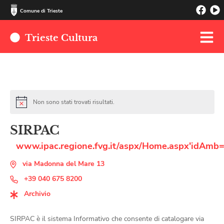
Comune di Trieste
Trieste Cultura
Non sono stati trovati risultati.
SIRPAC
www.ipac.regione.fvg.it/aspx/Home.aspx'idAm
via Madonna del Mare 13
+39 040 675 8200
Archivio
SIRPAC è il sistema Informativo che consente di catalogare via